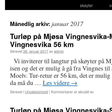
skøyter
o
januar 2017
Månedlig arkiv:
Turløp på Mjøsa Vingnesvika-
Vingnesvika 56 km
Skrevet
26. januar 2017
av
admin
Vi inviterer til langtur på skøyter på Mj
isen og det er mulig å gå fra Vingnes ti
Moelv. Tur-retur er 56 km, det er mulig 
da må du …
Les videre
→
for
Skrevet i
Uncategorized
|
Kommentarer er skrudd av
Turløp
på
Mjøsa
Turløp på Mjøsa Vingnesvika-
Vingnesvik