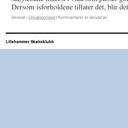
Dersom isforholdene tillater det, blir 
for
Skrevet i
Uncategorized
|
Kommentarer er skrudd av
DNT
familiedag
på
isen
Lillehammer Skøiteklubb
15.
januar
2017