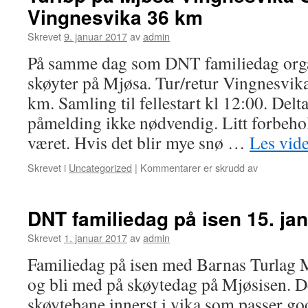
Vingnesvika 36 km
Moelv-
Vingnesvik
Skrevet
9. januar 2017
av
admin
56
km
På samme dag som DNT familiedag organ
skøyter på Mjøsa. Tur/retur Vingnesvika
km. Samling til fellestart kl 12:00. Delta
påmelding ikke nødvendig. Litt forbeho
været. Hvis det blir mye snø …
Les vid
for
Skrevet i
Uncategorized
|
Kommentarer er skrudd av
Turløp
på
Mjøsa
DNT familiedag på isen 15. ja
Vingnesvik
Samuelstu
Skrevet
1. januar 2017
av
admin
Vingnesvik
Familiedag på isen med Barnas Turlag 
36
km
og bli med på skøytedag på Mjøsisen. De
skøytebane innerst i vika som passer god