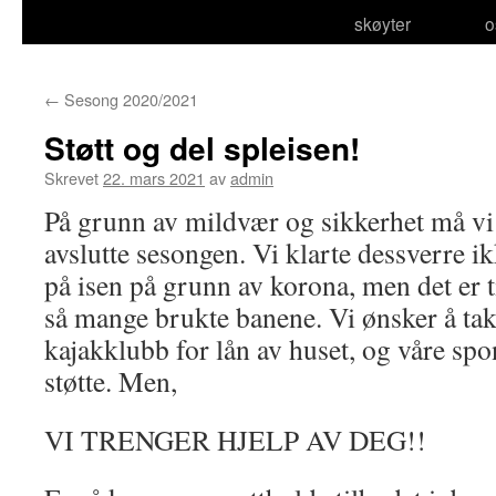
skøyter
o
←
Sesong 2020/2021
Støtt og del spleisen!
Skrevet
22. mars 2021
av
admin
På grunn av mildvær og sikkerhet må vi
avslutte sesongen. Vi klarte dessverre i
på isen på grunn av korona, men det er ti
så mange brukte banene. Vi ønsker å ta
kajakklubb for lån av huset, og våre spon
støtte. Men,
VI TRENGER HJELP AV DEG!!